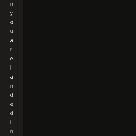
n
y
o
u
a
r
e
l
a
n
d
e
d
i
n