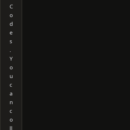
C
o
d
e
s
.
Y
o
u
c
a
n
c
o
ll