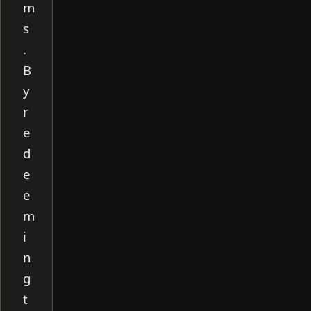
m
s
.
B
y
r
e
d
e
e
m
i
n
g
t