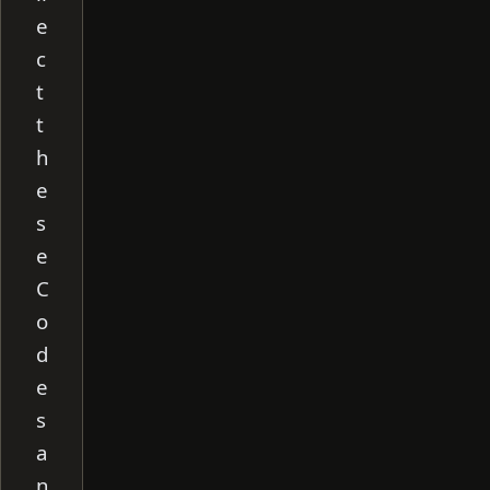
e
c
t
t
h
e
s
e
C
o
d
e
s
a
n