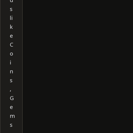
s
li
k
e
C
o
i
n
s
,
G
e
m
s