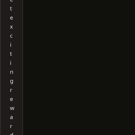
t
e
x
c
i
t
i
n
g
r
e
w
a
r
d