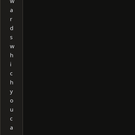
w
a
r
d
s
w
h
i
c
h
y
o
u
c
a