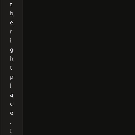
t
h
e
r
i
g
h
t
p
l
a
c
e
.
I