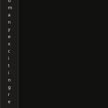
u
m
a
n
y
e
x
c
i
t
i
n
g
r
e