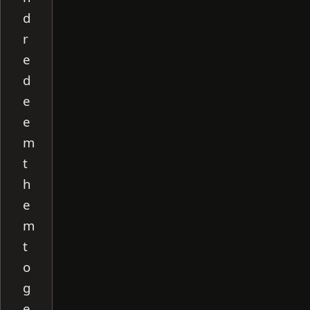
d
r
e
d
e
e
m
t
h
e
m
t
o
g
e