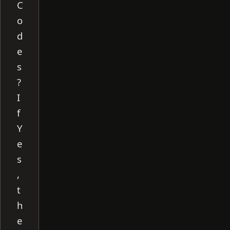
C
o
d
e
s
?
I
f
Y
e
s
,
t
h
e