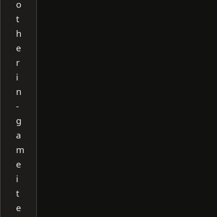
o
t
h
e
r
i
n
-
g
a
m
e
i
t
e