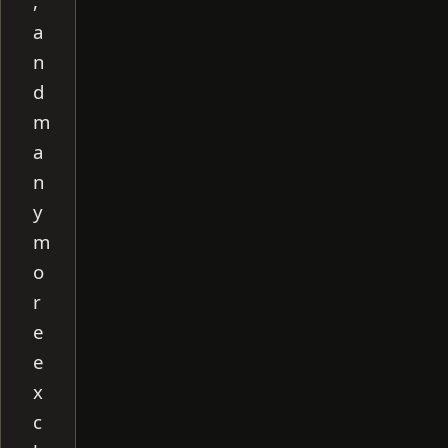
,
a
n
d
m
a
n
y
m
o
r
e
e
x
c