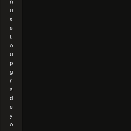
n
u
s
e
t
o
u
p
g
r
a
d
e
y
o