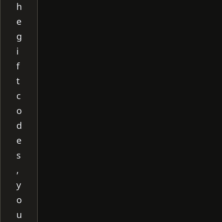
h
e
g
i
f
t
c
o
d
e
s
,
y
o
u