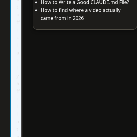
How to Write a Good CLAUDE.md File?
t
How to find where a video actually
o
came from in 2026
ff
i
c
i
a
l
l
y
a
ff
i
l
i
a
t
e