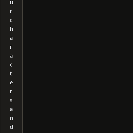
u
r
c
h
a
r
a
c
t
e
r
s
a
n
d