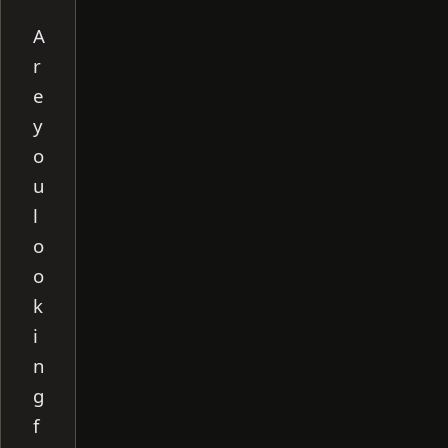
s
s
l
A
t
e
A
p
g
p
r
r
a
e
m
y
o
u
l
o
o
k
i
n
g
f