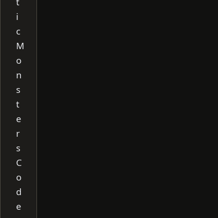
t
i
c
M
o
n
s
t
e
r
s
C
o
d
e