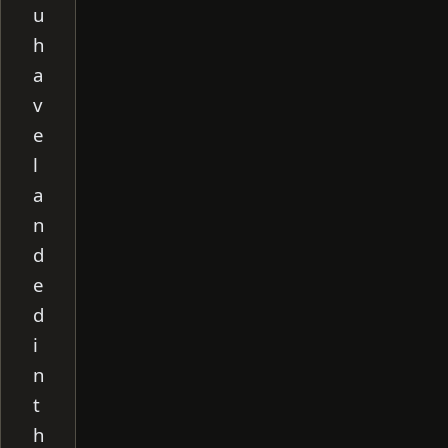
u
h
a
v
e
l
a
n
d
e
d
i
n
t
h