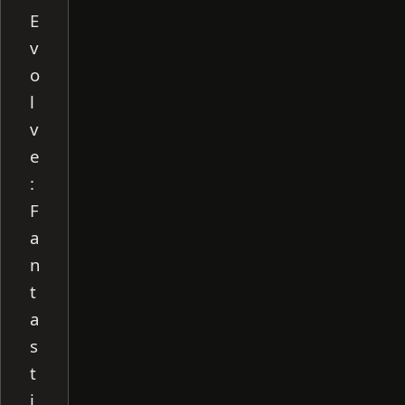
E
v
o
l
v
e
:
F
a
n
t
a
s
t
i