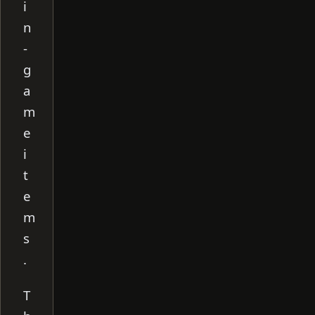
i
n
-
g
a
m
e
i
t
e
m
s
.
T