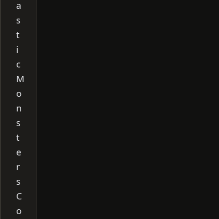
a
s
t
i
c
M
o
n
s
t
e
r
s
C
o